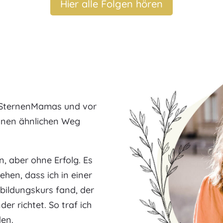
Hier alle Folgen hören
n SternenMamas und vor
einen ähnlichen Weg
, aber ohne Erfolg. Es
ehen, dass ich in einer
kbildungskurs fand, der
er richtet. So traf ich
den.