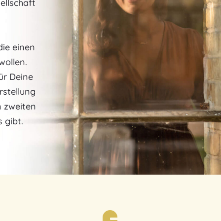
ellschaft
ie einen
wollen.
für Deine
rstellung
n zweiten
 gibt.